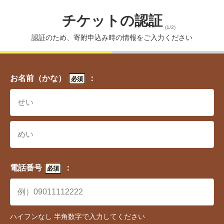
チケットの認証
(1/2)
認証のため、寄附申込み時の情報をご入力ください
お名前（かな）
：
必須
ワンストップ特例制度とは、所定の利用条件を満た
せば、ふるさと納税の確定申告が不要になる制度で
す。
電話番号
：
必須
ワンストップ特例制度を利用するには寄附後、「ワ
ンストップ特例申請書」を寄附先の自治体に提出す
る必要があります。
ハイフンなし 半角数字で入力してください